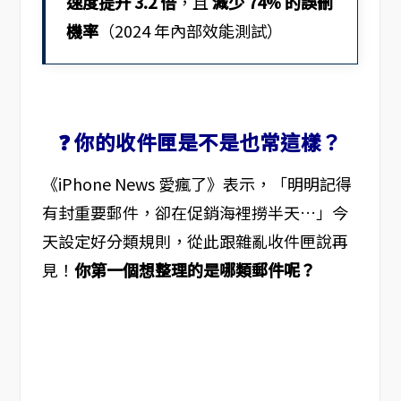
速度提升 3.2 倍
，且
減少 74% 的誤刪
機率
（2024 年內部效能測試）
❓ 你的收件匣是不是也常這樣？
《iPhone News 愛瘋了》表示，「明明記得
有封重要郵件，卻在促銷海裡撈半天…」今
天設定好分類規則，從此跟雜亂收件匣說再
見！
你第一個想整理的是哪類郵件呢？