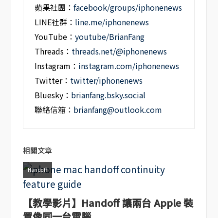
蘋果社團：
facebook/groups/iphonenews
LINE社群：
line.me/iphonenews
YouTube：
youtube/BrianFang
Threads：
threads.net/@iphonenews
Instagram：
instagram.com/iphonenews
Twitter：
twitter/iphonenews
Bluesky：
brianfang.bsky.social
聯絡信箱：
brianfang@outlook.com
相關文章
Handoff
【教學影片】Handoff 讓兩台 Apple 裝
置像同一台電腦