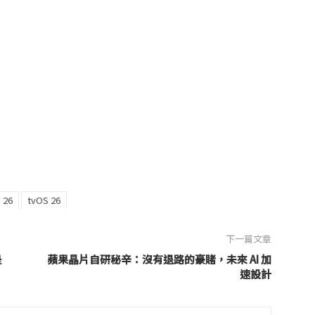
 26
tvOS 26
下一篇文章
是
蘋果晶片自研秘辛：沒有退路的豪賭，未來 AI 加
速設計