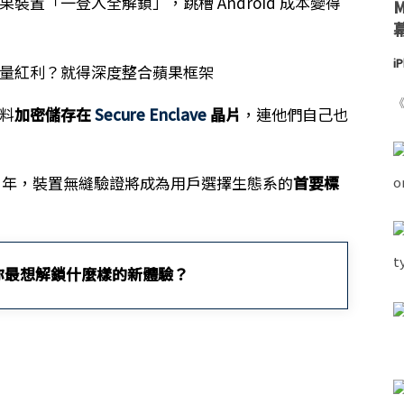
裝置「一登入全解鎖」，跳槽 Android 成本變得
i
量紅利？就得深度整合蘋果框架
《
料
加密儲存在
Secure Enclave
晶片
，連他們自己也
2026 年，裝置無縫驗證將成為用戶選擇生態系的
首要標
你最想解鎖什麼樣的新體驗？