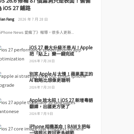
iOS 26.6 修補 87 個漏洞只是表面！偷偷
 iOS 27 鋪路
ian Fang
2026 年 7 月 28 日
iPhone News 愛瘋了》報導，很多人更新...
iOS 27 最大升級不是 AI！Apple
把「貼上」變一鍵完成
2026 年 7 月 28 日
別笑 Apple AI 太慢！蘋果真正的
AI 戰略比想像更聰明
2026 年 7 月 20 日
Apple 放大招！iOS 27 新增粵語
翻譯，出國更方便了
2026 年 7 月 9 日
iPhone 相機革命！RAW 9 把每
一張照片救回更多細節