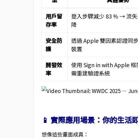
用戶留
登入步驟減少 83 % → 流
存率
降
安全防
透過 Apple 雙因素認證
護
裝置
開發效
使用 Sign in with Appl
率
需重建驗證系統
📱 實際應用場景：你的生活
想像這些畫面成真：