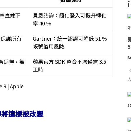
失率直線下
貝恩諮詢：簡化登入可提升轉化
率 40 %
同步保護所有
Gartner：統一認證可降低 51 %
帳號盜用風險
Br
e 框架延伸，無
蘋果官方 SDK 整合平均僅需 3.5
工時
《
人
即將這樣被改變