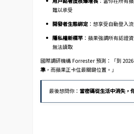
用戶黏著度核爆增長
：當你在所有蘋果
難以承受
開發者生態綁定
：想享受自動登入流
隱私權新標竿
：蘋果強調所有認證資
無法讀取
國際調研機構 Forrester 預測：「到 
準
，而蘋果正卡住最關鍵位置。」
最後想問你：
當密碼從生活中消失，