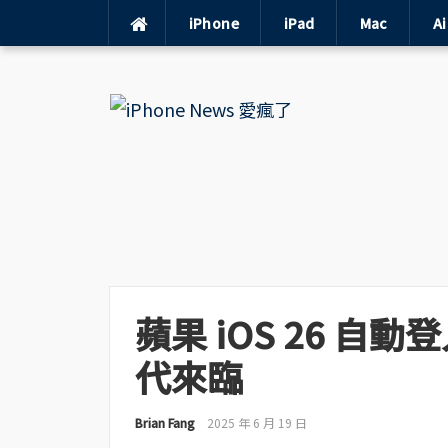
iPhone
iPad
Mac
A
Skip
to
content
蘋果 iOS 26 自
代來臨
Brian Fang
2025 年 6 月 19 日