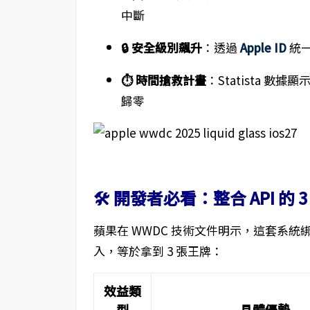
中斷
🔒 安全級別飆升
：透過
Apple ID
統一
⏱ 時間搶救計畫
：Statista 
歸零
🛠 開發者必看：整合 API 的 
蘋果在 WWDC 技術文件明示，這套系統綁定 
入，等於拿到 3 張王牌：
效益類
型
具體優勢