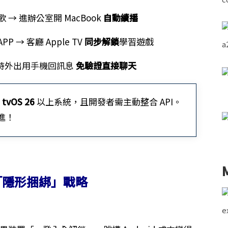
 聽歌 → 進辦公室開 MacBook
自動續播
P → 客廳 Apple TV
同步解鎖
學習遊戲
→ 臨時外出用手機回訊息
免驗證直接聊天
及
tvOS 26
以上系統，且開發者需主動整合 API。
跟進！
「隱形捆綁」戰略