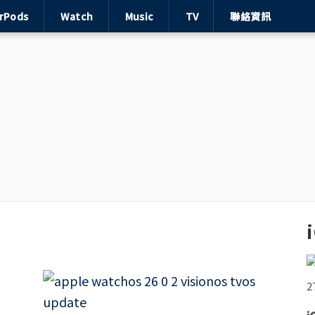
irPods
Watch
Music
TV
聯絡資訊