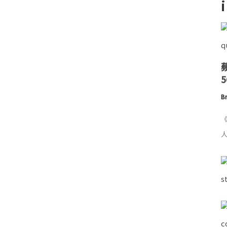
Br
《
人