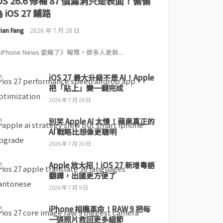
iOS 26.6 修補 87 個漏洞只是表面！偷偷
 iOS 27 鋪路
ian Fang
2026 年 7 月 28 日
iPhone News 愛瘋了》報導，很多人更新...
iOS 27 最大升級不是 AI！Apple
把「貼上」變一鍵完成
2026 年 7 月 28 日
別笑 Apple AI 太慢！蘋果真正的
AI 戰略比想像更聰明
2026 年 7 月 20 日
Apple 放大招！iOS 27 新增粵語
翻譯，出國更方便了
2026 年 7 月 9 日
iPhone 相機革命！RAW 9 把每
一張照片救回更多細節