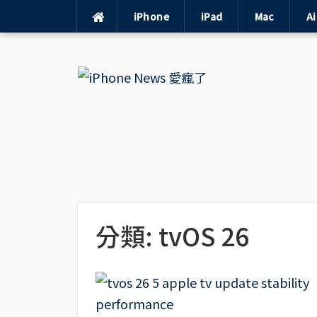
iPhone
iPad
Mac
A
Skip
to
content
分類:
tvOS 26