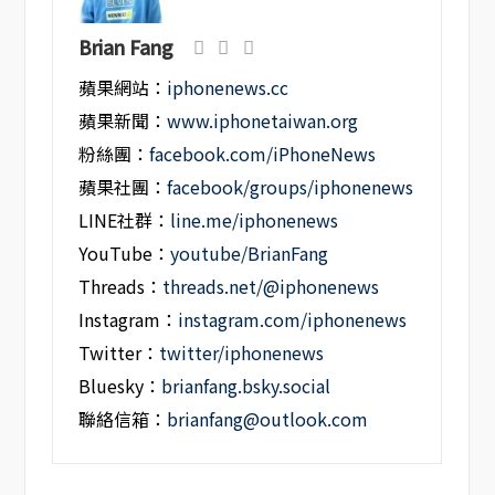
Brian Fang
蘋果網站：
iphonenews.cc
蘋果新聞：
www.iphonetaiwan.org
粉絲團：
facebook.com/iPhoneNews
蘋果社團：
facebook/groups/iphonenews
LINE社群：
line.me/iphonenews
YouTube：
youtube/BrianFang
Threads：
threads.net/@iphonenews
Instagram：
instagram.com/iphonenews
Twitter：
twitter/iphonenews
Bluesky：
brianfang.bsky.social
聯絡信箱：
brianfang@outlook.com