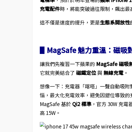
充電配件
時，將能突破過往限制，飆出最
這不僅是速度的提升，更是
生態系開放性
▋MagSafe 魅力重溫：磁
讓我們先複習一下蘋果的
MagSafe 磁
它就完美結合了
磁鐵定位
與
無線充電
。
想像一下：充電器「喀嗒」一聲自動吸附對準
惱，最大化充電效率，避免因錯位導致的
MagSafe 基於
Qi2 標準
，官方 30W 充電
高 15W。