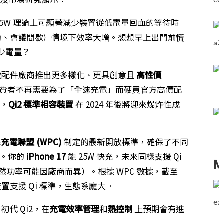
，25W 理論上可顯著減少裝置從低電量回血的等待時
勤、會議間歇）情境下效率大增。想想早上出門前慌
多少電量？
激配件廠商推出更多樣化、更具創意且
高性價
費者不再需要為了「全速充電」而硬買官方高價配
測，
Qi2 標準相容裝置
在 2024 年後將迎來爆炸性成
充電聯盟 (WPC)
制定的最新開放標準，確保了不同
性。你的
iPhone 17
能 25W 快充，未來同樣支援 Qi
益（雖然功率可能因廠商而異）。根據 WPC 數據，截至
置支援 Qi 標準，生態系龐大。
初代 Qi2，在
充電效率管理
和
熱控制
上預期會有進