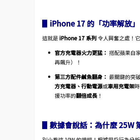
▋iPhone 17 的「功率解
這就是
iPhone 17 系列
令人興奮之處！
官方充電器火力更猛：
搭配蘋果自
再飆升）！
第三方配件鹹魚翻身：
最關鍵的突
方充電器、行動電源
或
車用充電架
時
援功率的
翻倍成長
！
▋數據會說話：為什麼 25W
別小看這 10W 的增幅！根據用戶行為分