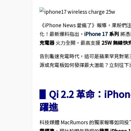
《iPhone News 愛瘋了》報導，果粉
化！最新爆料指出，
iPhone 17
系列
將憑
充電器
火力全開，最高支援
25W 無線快
告別龜速充電時代，這可是蘋果罕見對第
源或充電板如何發揮最大潛能？立刻往下
▋Qi 2.2 革命：iP
躍進
科技媒體 MacRumors 的獨家報導如
電標準
，預計於明年登場的
蘋果 iPhone 