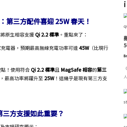
放」：第三方配件喜迎 25W 春天！
它將原生相容支援
Qi 2.2 標準
。重點來了：
家充電器，預期最高無線充電功率可達
45W
（比現行
Br
《
破點！使用符合
Qi 2.2 標準
且
MagSafe 相容
的
第三
人
，最高功率將躍升至
25W
！這幾乎是現有第三方支
 第三方支援如此重要？
析及市場研究顯示：