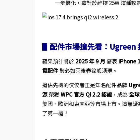
一步優化，這對於維持 25W 這種
▋配件市場搶先看：Ugreen 拔得
蘋果預計將於
2025 年 9 月
發表
iPhone 
電配件
勢必如雨後春筍般湧現。
搶佔先機的佼佼者正是知名配件品牌
Ugr
源
榮獲
WPC 官方 Qi 2.2 認證
，成為
全球
美國、歐洲和東南亞等市場上市。這無疑
了第一槍！