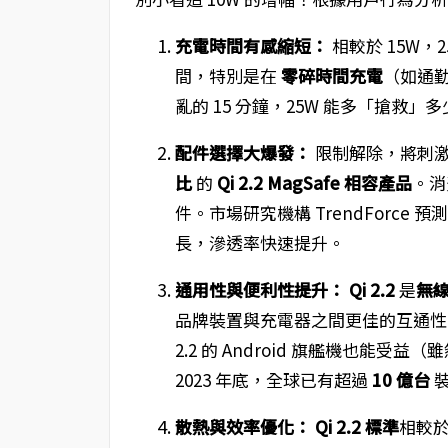
充電時間有感縮短：
相較於 15W
間，特別是在
零碎時間充電
（如通
亂的 15 分鐘，25W 能多「搶救」
配件選擇大爆發：
限制解除，將刺
比
的
Qi 2.2 MagSafe 相容產品
。消
件。市場研究機構 TrendForce 預
長，滲透率快速提升。
通用性與便利性提升：
Qi 2.2
是
無線
品牌裝置與充電器之間更佳的互通
2.2 的 Android 旗艦機也能受
2023 年底，全球已有超過
10 億台
裝
散熱與效率優化：
Qi 2.2 標準
相較於