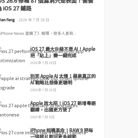
iOS 26.6 修補 87 個漏洞只是表面！偷偷
 iOS 27 鋪路
ian Fang
2026 年 7 月 28 日
iPhone News 愛瘋了》報導，很多人更新...
iOS 27 最大升級不是 AI！Apple
把「貼上」變一鍵完成
2026 年 7 月 28 日
別笑 Apple AI 太慢！蘋果真正的
AI 戰略比想像更聰明
2026 年 7 月 20 日
Apple 放大招！iOS 27 新增粵語
翻譯，出國更方便了
2026 年 7 月 9 日
iPhone 相機革命！RAW 9 把每
一張照片救回更多細節