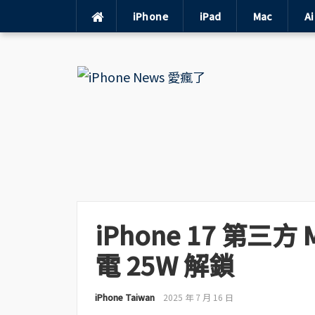
iPhone
iPad
Mac
A
Skip
to
content
iPhone 17 第三方 
電 25W 解鎖
iPhone Taiwan
2025 年 7 月 16 日