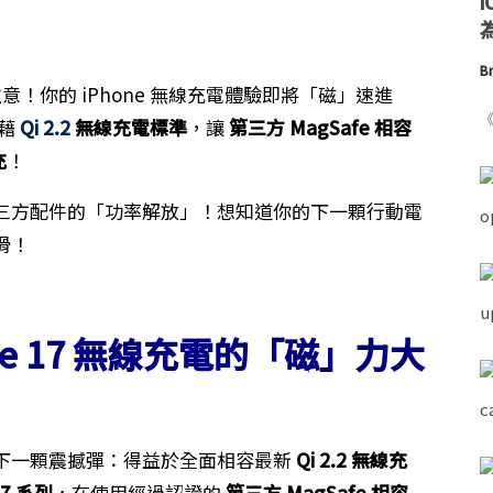
為
Br
們注意！你的 iPhone 無線充電體驗即將「磁」速進
《
藉
Qi 2.2
無線充電標準
，讓
第三方 MagSafe 相容
充
！
三方配件的「功率解放」！想知道你的下一顆行動電
滑！
hone 17 無線充電的「磁」力大
同投下一顆震撼彈：得益於全面相容最新
Qi 2.2 無線充
17 系列
，在使用經過認證的
第三方 MagSafe 相容