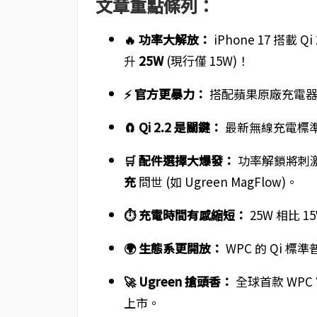
文章重點條列：
🔥 功率大解放：
iPhone 17 搭載 Qi
升
25W
(現行僅 15W)！
⚡ 官方更暴力：
搭配蘋果原廠充電
🧲 Qi 2.2 是關鍵：
最新無線充電標準
🛒 配件選擇大爆發：
功率解鎖將刺
充
問世 (如 Ugreen MagFlow)。
⏱️ 充電時間有感縮短：
25W 相比
🌍 生態系更開放：
WPC 的 Qi 標
🚀 Ugreen 搶頭香：
全球首款 WPC 官
上市。