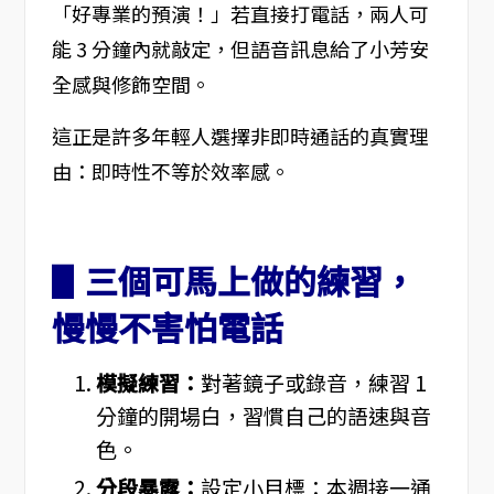
「好專業的預演！」若直接打電話，兩人可
能 3 分鐘內就敲定，但語音訊息給了小芳安
全感與修飾空間。
這正是許多年輕人選擇非即時通話的真實理
由：即時性不等於效率感。
▋三個可馬上做的練習，
慢慢不害怕電話
模擬練習：
對著鏡子或錄音，練習 1
分鐘的開場白，習慣自己的語速與音
色。
分段暴露：
設定小目標：本週接一通