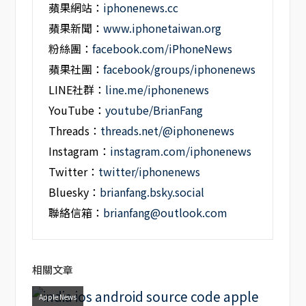
蘋果網站：
iphonenews.cc
蘋果新聞：
www.iphonetaiwan.org
粉絲團：
facebook.com/iPhoneNews
蘋果社團：
facebook/groups/iphonenews
LINE社群：
line.me/iphonenews
YouTube：
youtube/BrianFang
Threads：
threads.net/@iphonenews
Instagram：
instagram.com/iphonenews
Twitter：
twitter/iphonenews
Bluesky：
brianfang.bsky.social
聯絡信箱：
brianfang@outlook.com
相關文章
Apple News