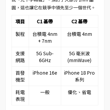
圓，這也讓它在競爭中領先至少一個世代。
項目
C1 基帶
C2 基帶
製程
台積電 4nm
台積電 4nm
+ 7nm
支援
5G Sub-
5G 毫米波
網路
6GHz
(mmWave)
首發
iPhone 16e
iPhone 18 Pro
機型
系列
耗電
一般
優化、省電
表現