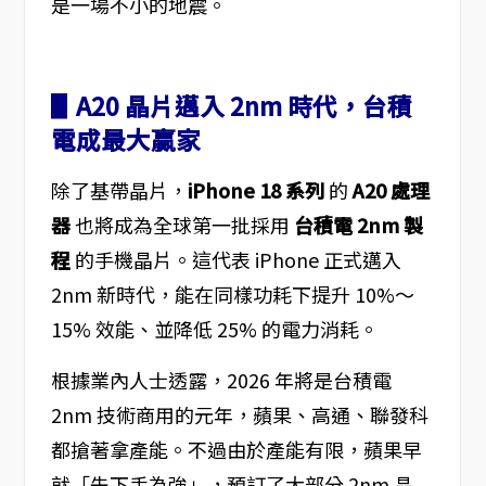
是一場不小的地震。
▋A20 晶片邁入 2nm 時代，台積
電成最大贏家
除了基帶晶片，
iPhone 18 系列
的
A20 處理
器
也將成為全球第一批採用
台積電 2nm 製
程
的手機晶片。這代表 iPhone 正式邁入
2nm 新時代，能在同樣功耗下提升 10%～
15% 效能、並降低 25% 的電力消耗。
根據業內人士透露，2026 年將是台積電
2nm 技術商用的元年，蘋果、高通、聯發科
都搶著拿產能。不過由於產能有限，蘋果早
就「先下手為強」，預訂了大部分 2nm 晶