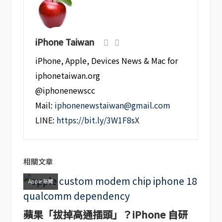
iPhone Taiwan
iPhone, Apple, Devices News & Mac for
iphonetaiwan.org
@iphonenewscc
Mail:
iphonenewstaiwan@gmail.com
LINE:
https://bit.ly/3W1F8sX
相關文章
Apple 新聞
蘋果「拔掉高通插頭」？iPhone 自研