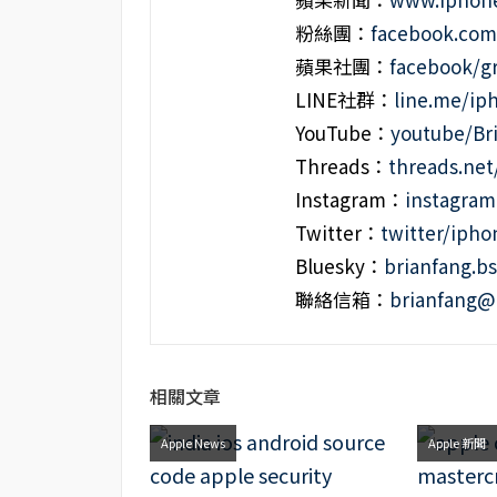
粉絲團：
facebook.co
蘋果社團：
facebook/g
LINE社群：
line.me/i
YouTube：
youtube/Br
Threads：
threads.ne
Instagram：
instagra
Twitter：
twitter/iph
Bluesky：
brianfang.bs
聯絡信箱：
brianfang@
相關文章
Apple News
Apple 新聞