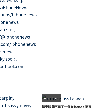
m/iPhoneNews
roups/iphonenews
phonenews
ianFang
t/@iphonenews
m.com/iphonenews
onenews
ky.social
outlook.com
Apple Glass
蘋果眼鏡不是下一個 iPhone，而是