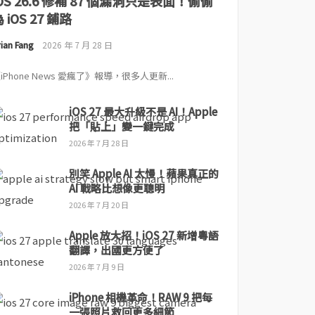
iOS 26.6 修補 87 個漏洞只是表面！偷偷
 iOS 27 鋪路
ian Fang
2026 年 7 月 28 日
iPhone News 愛瘋了》報導，很多人更新...
iOS 27 最大升級不是 AI！Apple
把「貼上」變一鍵完成
2026 年 7 月 28 日
別笑 Apple AI 太慢！蘋果真正的
AI 戰略比想像更聰明
2026 年 7 月 20 日
Apple 放大招！iOS 27 新增粵語
翻譯，出國更方便了
2026 年 7 月 9 日
iPhone 相機革命！RAW 9 把每
一張照片救回更多細節