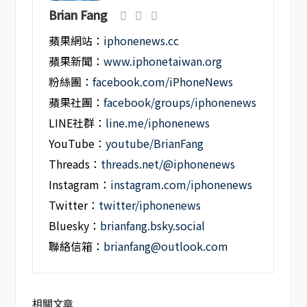
Brian Fang
蘋果網站：
iphonenews.cc
蘋果新聞：
www.iphonetaiwan.org
粉絲團：
facebook.com/iPhoneNews
蘋果社團：
facebook/groups/iphonenews
LINE社群：
line.me/iphonenews
YouTube：
youtube/BrianFang
Threads：
threads.net/@iphonenews
Instagram：
instagram.com/iphonenews
Twitter：
twitter/iphonenews
Bluesky：
brianfang.bsky.social
聯絡信箱：
brianfang@outlook.com
相關文章