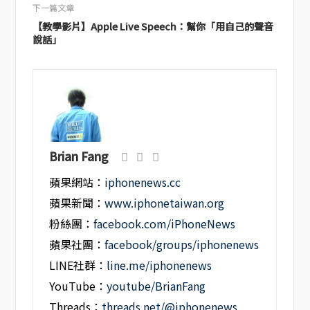
下一篇文章
【教學影片】Apple Live Speech：幫你「用自己的聲音
說話」
Brian Fang
蘋果網站：
iphonenews.cc
蘋果新聞：
www.iphonetaiwan.org
粉絲團：
facebook.com/iPhoneNews
蘋果社團：
facebook/groups/iphonenews
LINE社群：
line.me/iphonenews
YouTube：
youtube/BrianFang
Threads：
threads.net/@iphonenews