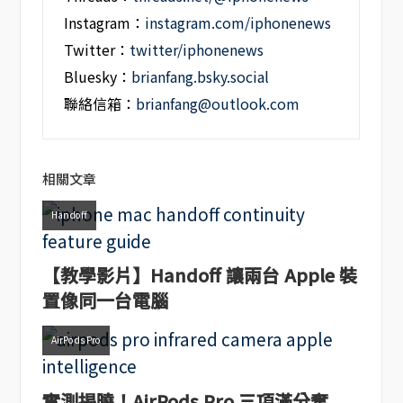
Instagram：
instagram.com/iphonenews
Twitter：
twitter/iphonenews
Bluesky：
brianfang.bsky.social
聯絡信箱：
brianfang@outlook.com
相關文章
Handoff
【教學影片】Handoff 讓兩台 Apple 裝
置像同一台電腦
AirPods Pro
實測揭曉！AirPods Pro 三項滿分奪