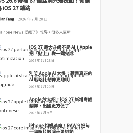
iOS 26.6 修補 87 個漏洞只是表面！偷偷
 iOS 27 鋪路
ian Fang
2026 年 7 月 28 日
iPhone News 愛瘋了》報導，很多人更新...
iOS 27 最大升級不是 AI！Apple
把「貼上」變一鍵完成
2026 年 7 月 28 日
別笑 Apple AI 太慢！蘋果真正的
AI 戰略比想像更聰明
2026 年 7 月 20 日
Apple 放大招！iOS 27 新增粵語
翻譯，出國更方便了
2026 年 7 月 9 日
iPhone 相機革命！RAW 9 把每
一張照片救回更多細節