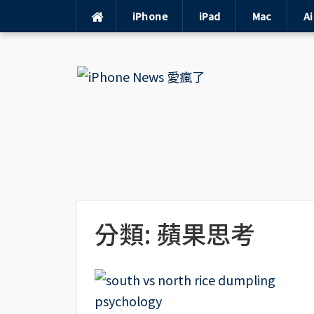
iPhone
iPad
Mac
A
Skip
to
content
分類:
蘋果思考