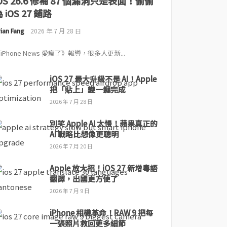
iOS 26.6 修補 87 個漏洞只是表面！偷偷
 iOS 27 鋪路
ian Fang
2026 年 7 月 28 日
iPhone News 愛瘋了》報導，很多人更新...
iOS 27 最大升級不是 AI！Apple
把「貼上」變一鍵完成
2026 年 7 月 28 日
別笑 Apple AI 太慢！蘋果真正的
AI 戰略比想像更聰明
2026 年 7 月 20 日
Apple 放大招！iOS 27 新增粵語
翻譯，出國更方便了
2026 年 7 月 9 日
iPhone 相機革命！RAW 9 把每
一張照片救回更多細節