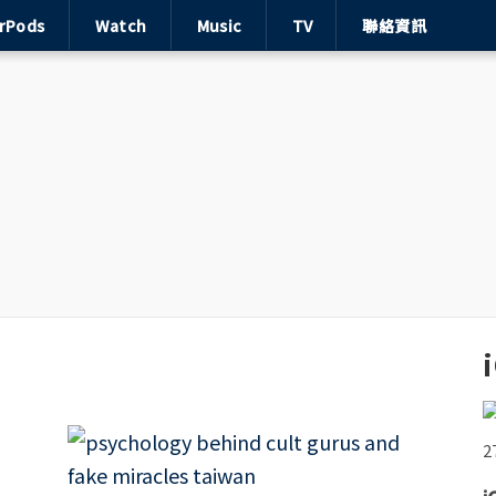
irPods
Watch
Music
TV
聯絡資訊