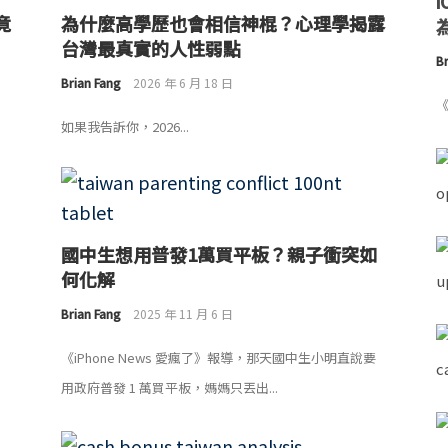
竟
為什麼高學歷也會相信神棍？心理學揭露
為
台灣最真實的人性弱點
Br
Brian Fang
2026 年 6 月 18 日
《
如果我告訴你，2026...
國中生想用普發1萬買平板？親子衝突如
何化解
Brian Fang
2025 年 11 月 6 日
《iPhone News 愛瘋了》報導，那天國中生小明直說要
用政府普發 1 萬買平板，媽媽只丟出...