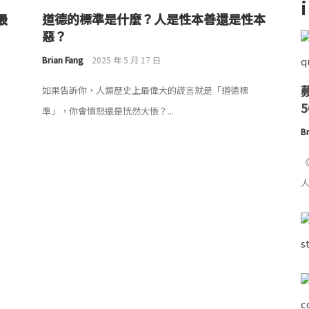
最
道德的標準是什麼？人是性本善還是性本
惡？
Brian Fang
2025 年 5 月 17 日
如果告訴你，人類歷史上最偉大的謊言就是「道德標
準」，你會憤怒還是恍然大悟？...
Br
《
人