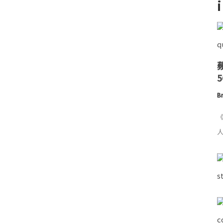
Br
《
人