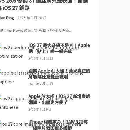
iOS 26.6 修補 87 個漏洞只是表面！偷偷
 iOS 27 鋪路
ian Fang
2026 年 7 月 28 日
iPhone News 愛瘋了》報導，很多人更新...
iOS 27 最大升級不是 AI！Apple
把「貼上」變一鍵完成
2026 年 7 月 28 日
別笑 Apple AI 太慢！蘋果真正的
AI 戰略比想像更聰明
2026 年 7 月 20 日
Apple 放大招！iOS 27 新增粵語
翻譯，出國更方便了
2026 年 7 月 9 日
iPhone 相機革命！RAW 9 把每
一張照片救回更多細節