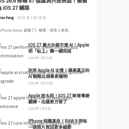
iOS 26.6 修補 87 個漏洞只是表面！偷偷
 iOS 27 鋪路
ian Fang
2026 年 7 月 28 日
iPhone News 愛瘋了》報導，很多人更新...
iOS 27 最大升級不是 AI！Apple
把「貼上」變一鍵完成
2026 年 7 月 28 日
別笑 Apple AI 太慢！蘋果真正的
AI 戰略比想像更聰明
2026 年 7 月 20 日
Apple 放大招！iOS 27 新增粵語
翻譯，出國更方便了
2026 年 7 月 9 日
iPhone 相機革命！RAW 9 把每
一張照片救回更多細節