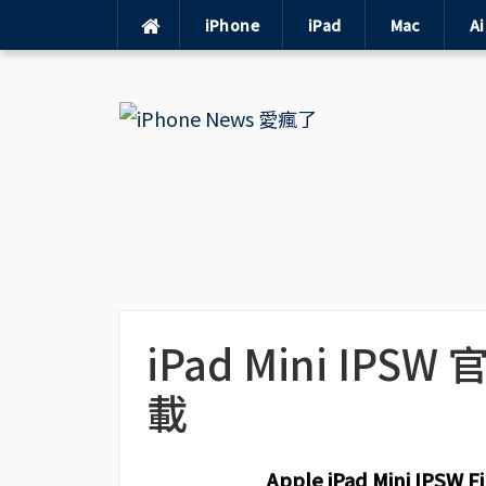
iPhone
iPad
Mac
A
Skip
to
content
iPad Mini IPSW
載
Apple iPad Mini IPSW 