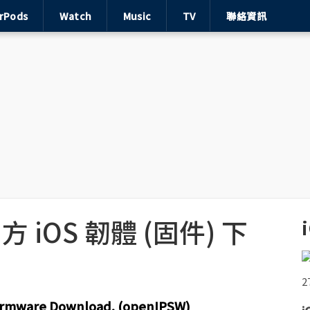
irPods
Watch
Music
TV
聯絡資訊
 官方 iOS 韌體 (固件) 下
Firmware Download. (openIPSW)