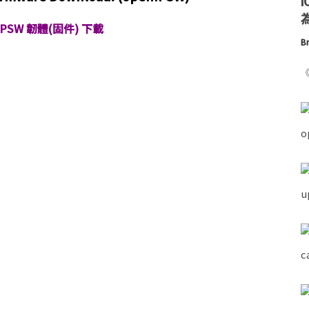
為
i IPSW 韌體(固件) 下載
Br
《