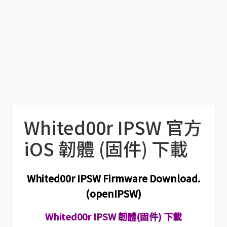
Whited00r IPSW 官方
iOS 韌體 (固件) 下載
Whited00r IPSW Firmware Download.
(openIPSW)
Whited00r IPSW 韌體(固件) 下載