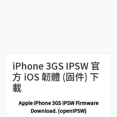
iPhone 3GS IPSW 官
方 iOS 韌體 (固件) 下
載
Apple iPhone 3GS IPSW Firmware
Download. (openIPSW)