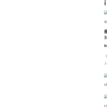
Br
《
人