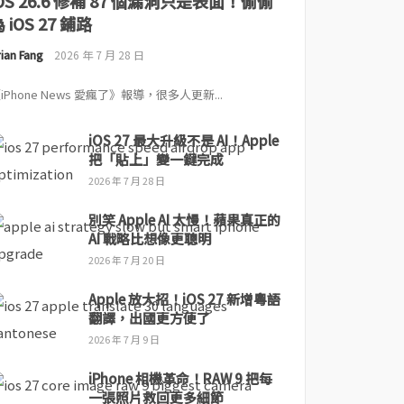
iOS 26.6 修補 87 個漏洞只是表面！偷偷
 iOS 27 鋪路
ian Fang
2026 年 7 月 28 日
iPhone News 愛瘋了》報導，很多人更新...
iOS 27 最大升級不是 AI！Apple
把「貼上」變一鍵完成
2026 年 7 月 28 日
別笑 Apple AI 太慢！蘋果真正的
AI 戰略比想像更聰明
2026 年 7 月 20 日
Apple 放大招！iOS 27 新增粵語
翻譯，出國更方便了
2026 年 7 月 9 日
iPhone 相機革命！RAW 9 把每
一張照片救回更多細節