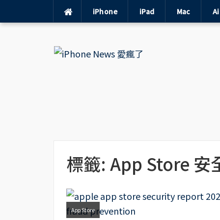
iPhone
iPad
Mac
A
Skip
to
content
標籤:
App Store 安
App Store