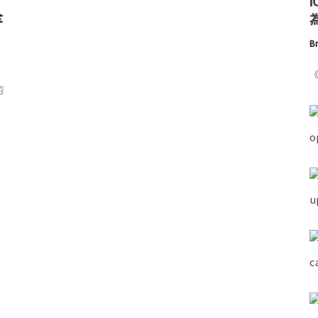
全
為
Br
《
否