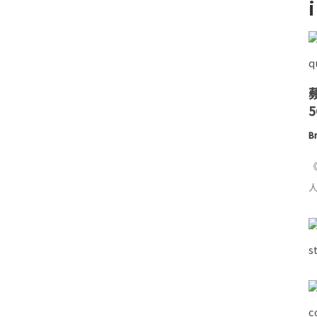
Br
《
人