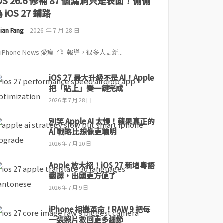
iOS 26.6 修補 87 個漏洞只是表面！偷偷
 iOS 27 鋪路
ian Fang
2026 年 7 月 28 日
iPhone News 愛瘋了》報導，很多人更新...
iOS 27 最大升級不是 AI！Apple
把「貼上」變一鍵完成
2026 年 7 月 28 日
別笑 Apple AI 太慢！蘋果真正的
AI 戰略比想像更聰明
2026 年 7 月 20 日
Apple 放大招！iOS 27 新增粵語
翻譯，出國更方便了
2026 年 7 月 9 日
iPhone 相機革命！RAW 9 把每
一張照片救回更多細節