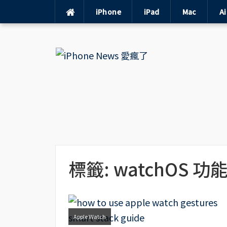
iPhone
iPad
Mac
A
Skip
to
content
標籤:
watchOS 功
Apple Watch