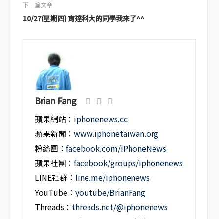
下一篇文章
10/27(星期四) 育達科大的同學我來了^^
Brian Fang
蘋果網站：
iphonenews.cc
蘋果新聞：
www.iphonetaiwan.org
粉絲團：
facebook.com/iPhoneNews
蘋果社團：
facebook/groups/iphonenews
LINE社群：
line.me/iphonenews
YouTube：
youtube/BrianFang
Threads：
threads.net/@iphonenews