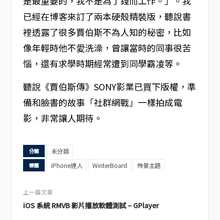
是最重要的，我不是為了錢而工作。」。我
已經在博客來訂了兩本硬殼精裝版，聽說書
裡透露了很多賈伯斯不為人知的秘密，比如
像年輕時他不愛洗澡，曾讓當時的同事很苦
惱，還有求學時期經常遭到同學霸凌等。
聽說《賈伯斯傳》SONY影業已買下版權，準
備和臉書的故事「社群網戰」一樣拍成電
影，非常讓人期待。
未分類
分類
iPhone達人
WinterBoard
佈景主題
標籤
上一篇文章
iOS 系統 RMVB 影片播放軟體測試 – GPlayer