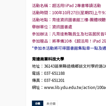
活動名稱：超活用!iPad 2專書導讀活動
活動時間：100年10月27日(星期四)上午9:30
活動地點：育達資訊圖書館三樓-團體視聽
舉辦單位：資訊圖書處
參加辦法：凡育達教職員生及社區居民皆
參加贈品：將準備10本《超活用！iPad 2
*參加本活動將可得圖書館集點章一點及
育達商業科技大學
地址：36143苗栗縣造橋鄉談文村學府路
電話：037-651188
傳真：037-651201
網址：www.lib.ydu.edu.tw/action/100ac
未分類
分類