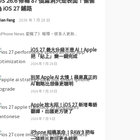
iOS 26.6 修補 87 個漏洞只是表面！偷偷
 iOS 27 鋪路
ian Fang
2026 年 7 月 28 日
iPhone News 愛瘋了》報導，很多人更新...
iOS 27 最大升級不是 AI！Apple
把「貼上」變一鍵完成
2026 年 7 月 28 日
別笑 Apple AI 太慢！蘋果真正的
AI 戰略比想像更聰明
2026 年 7 月 20 日
Apple 放大招！iOS 27 新增粵語
翻譯，出國更方便了
2026 年 7 月 9 日
iPhone 相機革命！RAW 9 把每
一張照片救回更多細節