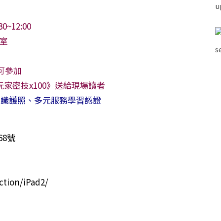
~12:00
室
可參加
玩家密技x100》送給現場讀者
通識護照、多元服務學習認證
168號
tion/iPad2/