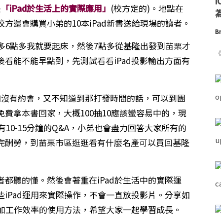
是
「iPad於生活上的實際應用」
(校方定的)。地點在
為
方還會購買小弟的10本iPad新書送給現場的讀者。
Br
多6點多我就要起床，然後7點多從基隆出發到苗栗才
《
看能不能早點到，先測試看看iPad投影輸出方面有
假如沒有約會，又不知道到那打發時間的話，可以到團
費拿本書回家，大概100抽10應該蠻容易中的，現
有10-15分鐘的Q&A，小弟也會盡力回答大家所有的
完酬勞，到苗栗市區逛逛看有什麼名產可以買回基隆
都聽的懂。然後會著重在iPad於生活中的實際運
iPad運用來實際操作，不會一直放投影片。分享如
增加工作效率的使用方法，希望大家一起學習成長。