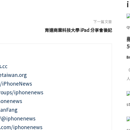
下一篇文章
育達商業科技大學 iPad 分享會後記
Br
.cc
《
taiwan.org
人
m/iPhoneNews
roups/iphonenews
phonenews
ianFang
t/@iphonenews
m.com/iphonenews