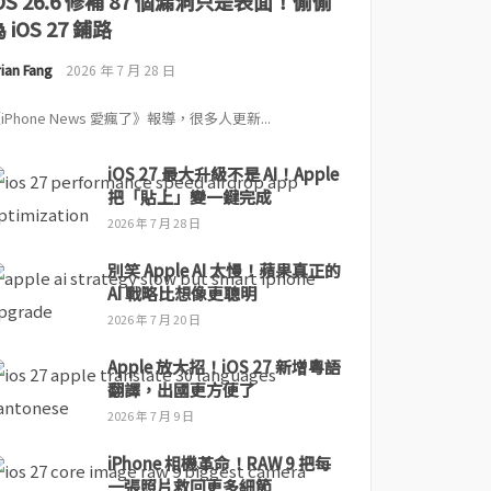
iOS 26.6 修補 87 個漏洞只是表面！偷偷
 iOS 27 鋪路
ian Fang
2026 年 7 月 28 日
iPhone News 愛瘋了》報導，很多人更新...
iOS 27 最大升級不是 AI！Apple
把「貼上」變一鍵完成
2026 年 7 月 28 日
別笑 Apple AI 太慢！蘋果真正的
AI 戰略比想像更聰明
2026 年 7 月 20 日
Apple 放大招！iOS 27 新增粵語
翻譯，出國更方便了
2026 年 7 月 9 日
iPhone 相機革命！RAW 9 把每
一張照片救回更多細節