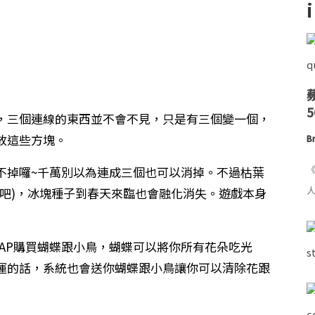
，三個連線的東西並不會不見，只是有三個變一個，
放這些方塊。
Br
《
不掉囉~千萬別以為連成三個也可以消掉。不過枯葉
人
吧)，冰塊種子到春天來臨也會融化消失。遊戲本身
AP購買蝴蝶跟小鳥，蝴蝶可以將你所有花朵吃光
運的話，系統也會送你蝴蝶跟小鳥讓你可以清除花跟