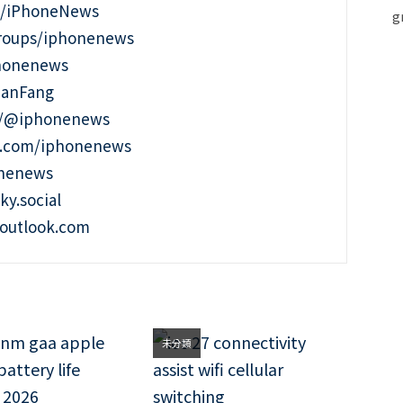
m/iPhoneNews
roups/iphonenews
phonenews
ianFang
t/@iphonenews
m.com/iphonenews
onenews
ky.social
outlook.com
未分類