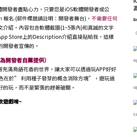
為
軟體開發者盡點心力，只要您是iOS軟體開發者或公
m
報名 (郵件標題請註明：開發者舞台)，
不需要任何
Br
介紹，內容包含軟體截圖(1~5張內)和真誠的文字
《
Store上的Description介紹直接貼給我，這樣
的開發者宣傳的。
章為開發者自薦提供）
營造著充滿鳥語花香的世界，讓大家可以透過玩APP好好
大的特色在於” 利用種子發芽的概念消除方塊”，遊玩過
好的玩，而不是緊張的趕著破關。
款遊戲唷~