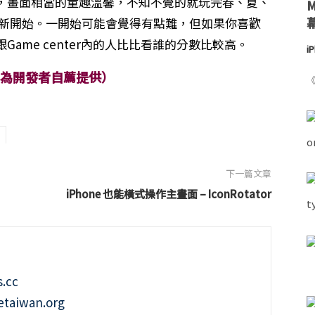
，畫面相當的童趣溫馨，不知不覺的就玩完春、夏、
重新開始。一開始可能會覺得有點難，但如果你喜歡
ame center內的人比比看誰的分數比較高。
i
章為開發者自薦提供）
《
下一篇文章
iPhone 也能橫式操作主畫面 – IconRotator
.cc
taiwan.org