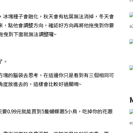
，冰塊種子會融化，秋天會有枯葉無法消掉，冬天會
來，點他會調整方向，確認好方向再將他拖曳到你要
拖曳到下面就無法調整囉~
了。
方塊的腦袋去思考，在這邊你只是看到有三個相同可
角度放進去的，這樣會比較好過關唷~
只要0.99元就能買到5隻蝴蝶跟5小鳥，吃掉你的花跟