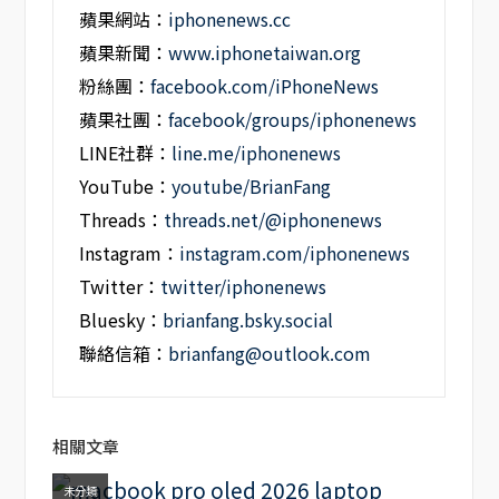
蘋果網站：
iphonenews.cc
蘋果新聞：
www.iphonetaiwan.org
粉絲團：
facebook.com/iPhoneNews
蘋果社團：
facebook/groups/iphonenews
LINE社群：
line.me/iphonenews
YouTube：
youtube/BrianFang
Threads：
threads.net/@iphonenews
Instagram：
instagram.com/iphonenews
Twitter：
twitter/iphonenews
Bluesky：
brianfang.bsky.social
聯絡信箱：
brianfang@outlook.com
相關文章
未分類