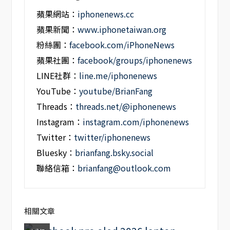
蘋果網站：
iphonenews.cc
蘋果新聞：
www.iphonetaiwan.org
粉絲團：
facebook.com/iPhoneNews
蘋果社團：
facebook/groups/iphonenews
LINE社群：
line.me/iphonenews
YouTube：
youtube/BrianFang
Threads：
threads.net/@iphonenews
Instagram：
instagram.com/iphonenews
Twitter：
twitter/iphonenews
Bluesky：
brianfang.bsky.social
聯絡信箱：
brianfang@outlook.com
相關文章