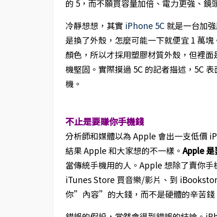
的 5，而不願買容量加倍、電力更強、鏡
冷靜想想，其實
iPhone 5C
就是一台加強版
是換了外殼，怎麼可能一下就便宜 1 萬塊
顏色，所以才採用塑膠材質外殼，但裡面是由鋼
機堅固。實際摸過 5C 的記者描述，5C
機。
不止是要賺你手機錢
分析師和媒體以為 Apple 會出一支低價
結果 Apple 和大家想的不一樣。
Apple
當傳統手機用的人。Apple 想除了賣你手機外
iTunes Store 買音樂/影片、到 iBoo
你”內容”的大錢，而不是硬體的辛苦錢
錯誤的假設，當然會得到錯誤的結論。iPh