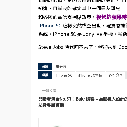
知道，目前只能確定其中一個是友驊兄。iPho
後營銷蘋果時
和各國的電信商補貼政策。
iPhone 5C
這樣突然横空出世，確實會讓
系統，iPhone 5C 是 Jony Ive 
Steve Jobs 時代回不去了，歡迎來到 Coo
未分類
分類
iPhone 5C
iPhone 5C售價
心得分享
標籤
上一篇文章
開發者舞台No.57：Bukr 讀客 – 為愛書人設計
貼身專屬書櫃