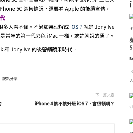
ne 5C 銷售情況，還要看 Apple 的後續宣傳，
代
很多人看不懂。不過如果理解成
iOS 7
就是 Jony Ive
手機，就像是當年的第一代彩色 iMac 一樣，或許就說的通了。
k 和 Jony Ive 的後營銷蘋果時代。
Br
《
觀點分享
人
下一篇文章
的
iPhone 4 該不該升級 iOS 7，會很頓嗎？