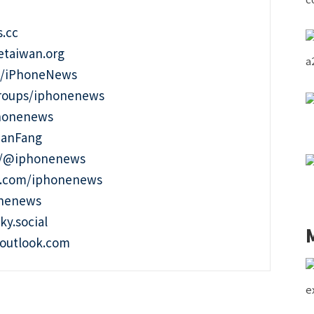
.cc
taiwan.org
m/iPhoneNews
roups/iphonenews
phonenews
ianFang
t/@iphonenews
m.com/iphonenews
onenews
ky.social
outlook.com