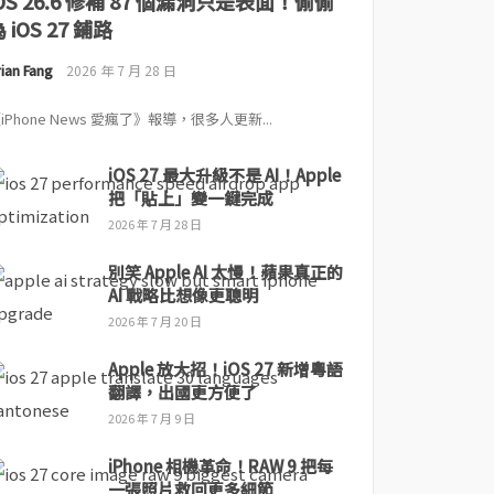
iOS 26.6 修補 87 個漏洞只是表面！偷偷
 iOS 27 鋪路
ian Fang
2026 年 7 月 28 日
iPhone News 愛瘋了》報導，很多人更新...
iOS 27 最大升級不是 AI！Apple
把「貼上」變一鍵完成
2026 年 7 月 28 日
別笑 Apple AI 太慢！蘋果真正的
AI 戰略比想像更聰明
2026 年 7 月 20 日
Apple 放大招！iOS 27 新增粵語
翻譯，出國更方便了
2026 年 7 月 9 日
iPhone 相機革命！RAW 9 把每
一張照片救回更多細節