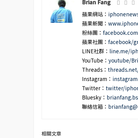
Brian Fang
蘋果網站：
iphonenews
蘋果新聞：
www.iphone
粉絲團：
facebook.co
蘋果社團：
facebook/g
LINE社群：
line.me/i
YouTube：
youtube/Br
Threads：
threads.ne
Instagram：
instagra
Twitter：
twitter/iph
Bluesky：
brianfang.bs
聯絡信箱：
brianfang@
相關文章