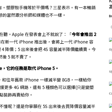
為
 嗎？沒有。塑膠殼手機等於平價嗎？三星表示。有一本暢銷
 想的當然跟分析師和媒體也不一樣。
Br
《
沒在聽。Apple 在發表會上不就說了：「
今年會推出 2
新一代 iPhone 推出後，會將上一代 iPhone 容
4 降價；5 出來後會把 4S 容量減半降價繼續賣。今
然後 5 就不賣了。
e，它的任務是取代 iPhone 5。
，和往年舊款 iPhone 一樣減半變 8GB，一樣給你
更多 4G 網路，還有 5 種顏色可以選擇(只是變塑
光加點裝飾再賣給你。
看不懂呢？還是你寧願在 5S 出來後去買降價容量減半