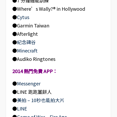
●7 分鐘體能訓練
●Where’s Wally?® in Hollywood
●
Cytus
●Garmin Taiwan
●Afterlight
●
紀念碑谷
●
Minecraft
●Audiko Ringtones
2014 熱門免費 APP：
●
Messenger
●LINE 跑跑薑餅人
●
美拍 – 10秒也能拍大片
●
LINE
●
Game of War – Fire Age