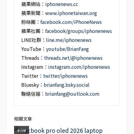
蘋果網站：
iphonenews.cc
蘋果新聞：
www.iphonetaiwan.org
粉絲團：
facebook.com/iPhoneNews
蘋果社團：
facebook/groups/iphonenews
LINE社群：
line.me/iphonenews
YouTube：
youtube/BrianFang
Threads：
threads.net/@iphonenews
Instagram：
instagram.com/iphonenews
Twitter：
twitter/iphonenews
Bluesky：
brianfang.bsky.social
聯絡信箱：
brianfang@outlook.com
相關文章
未分類