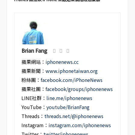
Brian Fang
蘋果網站：
iphonenews.cc
蘋果新聞：
www.iphonetaiwan.org
粉絲團：
facebook.com/iPhoneNews
蘋果社團：
facebook/groups/iphonenews
LINE社群：
line.me/iphonenews
YouTube：
youtube/BrianFang
Threads：
threads.net/@iphonenews
Instagram：
instagram.com/iphonenews
Twitter：
twitter/iphonenews