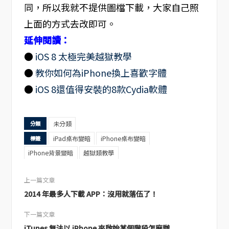
同，所以我就不提供圖檔下載，大家自己照
上面的方式去改即可。
延伸閱讀：
●
iOS 8 太極完美越獄教學
●
教你如何為iPhone換上喜歡字體
●
iOS 8還值得安裝的8款Cydia軟體
未分類
分類
iPad桌布變暗
iPhone桌布變暗
標籤
iPhone背景變暗
越獄類教學
上一篇文章
2014 年最多人下載 APP：沒用就落伍了！
下一篇文章
iTunes 無法以 iPhone 來啟始某個階段怎麼辦