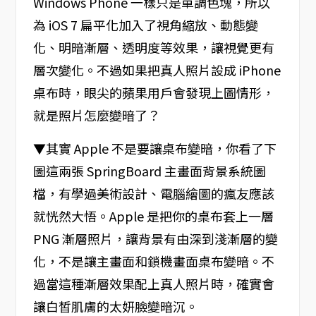
Windows Phone 一樣只是單調色塊，所以
為 iOS 7 扁平化加入了視角縮放、動態變
化、明暗漸層、透明度等效果，讓視覺更有
層次變化。不過如果把真人照片設成 iPhone
桌布時，眼尖的蘋果用戶會發現上圖情形，
就是照片怎麼變暗了？
▼其實 Apple 不是要讓桌布變暗，你看了下
圖這兩張 SpringBoard 主畫面背景系統圖
檔，有學過美術設計、電腦繪圖的瘋友應該
就恍然大悟。Apple 是把你的桌布套上一層
PNG 漸層照片，讓背景有由深到淺漸層的變
化，不是讓主畫面和鎖機畫面桌布變暗。不
過當這種漸層效果配上真人照片時，確實會
讓白皙肌膚的太妍臉變暗沉。