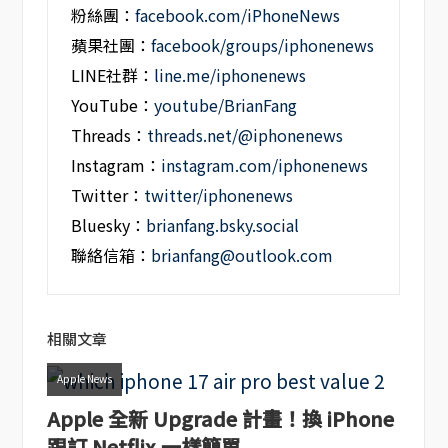
粉絲團：
facebook.com/iPhoneNews
蘋果社團：
facebook/groups/iphonenews
LINE社群：
line.me/iphonenews
YouTube：
youtube/BrianFang
Threads：
threads.net/@iphonenews
Instagram：
instagram.com/iphonenews
Twitter：
twitter/iphonenews
Bluesky：
brianfang.bsky.social
聯絡信箱：
brianfang@outlook.com
相關文章
Apple News
Apple 全新 Upgrade 計畫！換 iPhone
跟訂 Netflix 一樣簡單