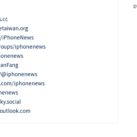
.cc
taiwan.org
m/iPhoneNews
roups/iphonenews
phonenews
ianFang
t/@iphonenews
m.com/iphonenews
onenews
ky.social
outlook.com