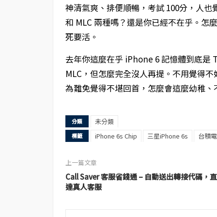
神清氣爽、排便順暢，考試 100分，人也覺得
和 MLC 兩種嗎？還是你已經不在乎。怎
死要活。
去年你這麼在乎 iPhone 6 記憶體到底是 TL
MLC，但怎麼完全沒人再提。不用覺得
為難免覺得不堪回首，怎麼會這麼幼稚、
未分類
分類
iPhone 6s Chip
三星iPhone 6s
台積電i
標籤
上一篇文章
Call Saver 客服省錢通 – 自動送出轉接代碼，直
達真人客服