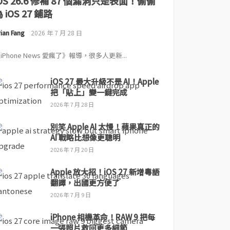
iOS 26.6 修補 87 個漏洞只是表面！偷偷
 iOS 27 鋪路
ian Fang
2026 年 7 月 28 日
iPhone News 愛瘋了》報導，很多人更新...
iOS 27 最大升級不是 AI！Apple
把「貼上」變一鍵完成
2026 年 7 月 28 日
別笑 Apple AI 太慢！蘋果真正的
AI 戰略比想像更聰明
2026 年 7 月 20 日
Apple 放大招！iOS 27 新增粵語
翻譯，出國更方便了
2026 年 7 月 9 日
iPhone 相機革命！RAW 9 把每
一張照片救回更多細節