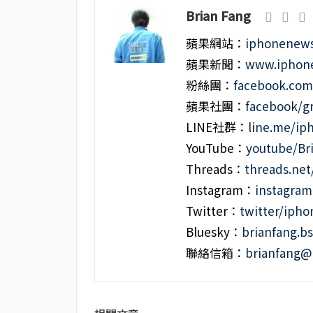
Brian Fang
蘋果網站：
iphonenews
蘋果新聞：
www.iphone
粉絲團：
facebook.co
蘋果社團：
facebook/g
LINE社群：
line.me/i
YouTube：
youtube/Br
Threads：
threads.ne
Instagram：
instagra
Twitter：
twitter/iph
Bluesky：
brianfang.bs
聯絡信箱：
brianfang@