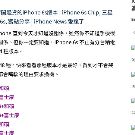
為
Br
hone 直到今天才知道沒關係，雖然你不知道手機很
《
。但你一定要知道，iPhone 6s 不止有分台積電
4 種版本。
48 種。快來看看那種版本才是最好，買到才不會哭
都會嘴軟的理由要求換機。
+和碩
+富士康
B+和碩
B+富士康
+和碩
+富士康