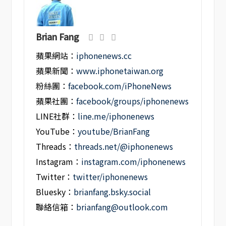
Brian Fang
蘋果網站：
iphonenews.cc
蘋果新聞：
www.iphonetaiwan.org
粉絲團：
facebook.com/iPhoneNews
蘋果社團：
facebook/groups/iphonenews
LINE社群：
line.me/iphonenews
YouTube：
youtube/BrianFang
Threads：
threads.net/@iphonenews
Instagram：
instagram.com/iphonenews
Twitter：
twitter/iphonenews
Bluesky：
brianfang.bsky.social
聯絡信箱：
brianfang@outlook.com