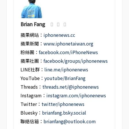
Brian Fang
蘋果網站：
iphonenews.cc
蘋果新聞：
www.iphonetaiwan.org
粉絲團：
facebook.com/iPhoneNews
蘋果社團：
facebook/groups/iphonenews
LINE社群：
line.me/iphonenews
YouTube：
youtube/BrianFang
Threads：
threads.net/@iphonenews
Instagram：
instagram.com/iphonenews
Twitter：
twitter/iphonenews
Bluesky：
brianfang.bsky.social
聯絡信箱：
brianfang@outlook.com