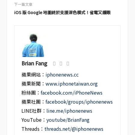
下一篇文章
iOS 版 Google 地圖終於支援深色模式！省電又護眼
Brian Fang
蘋果網站：
iphonenews.cc
蘋果新聞：
www.iphonetaiwan.org
粉絲團：
facebook.com/iPhoneNews
蘋果社團：
facebook/groups/iphonenews
LINE社群：
line.me/iphonenews
YouTube：
youtube/BrianFang
Threads：
threads.net/@iphonenews