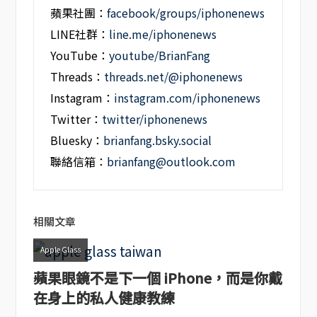
蘋果社團：
facebook/groups/iphonenews
LINE社群：
line.me/iphonenews
YouTube：
youtube/BrianFang
Threads：
threads.net/@iphonenews
Instagram：
instagram.com/iphonenews
Twitter：
twitter/iphonenews
Bluesky：
brianfang.bsky.social
聯絡信箱：
brianfang@outlook.com
相關文章
Apple Glass
蘋果眼鏡不是下一個 iPhone，而是你戴
在身上的私人健康教練