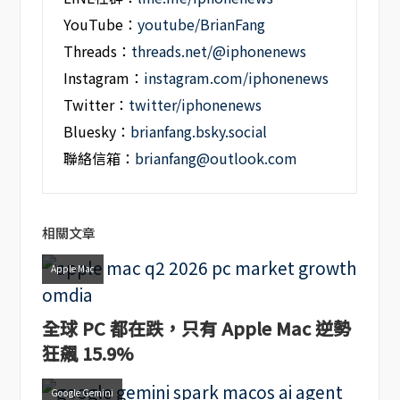
YouTube：
youtube/BrianFang
Threads：
threads.net/@iphonenews
Instagram：
instagram.com/iphonenews
Twitter：
twitter/iphonenews
Bluesky：
brianfang.bsky.social
聯絡信箱：
brianfang@outlook.com
相關文章
Apple Mac
全球 PC 都在跌，只有 Apple Mac 逆勢
狂飆 15.9%
Google Gemini