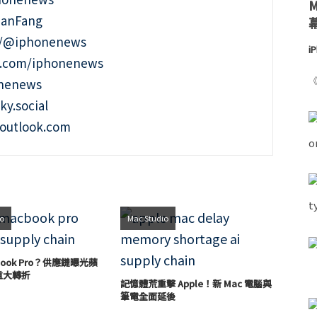
ianFang
t/@iphonenews
i
m.com/iphonenews
《
onenews
ky.social
outlook.com
ro
Mac Studio
cBook Pro？供應鏈曝光蘋
機重大轉折
記憶體荒重擊 Apple！新 Mac 電腦與
筆電全面延後