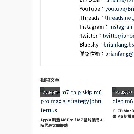
YouTube：
youtube/Br
Threads：
threads.ne
Instagram：
instagra
Twitter：
twitter/iph
Bluesky：
brianfang.bs
聯絡信箱：
brianfang@
相關文章
Apple M7
MacBook P
OLED Ma
果 M6 新
Apple 跳過 M6 Pro！M7 晶片恐成 AI
時代最大轉捩點