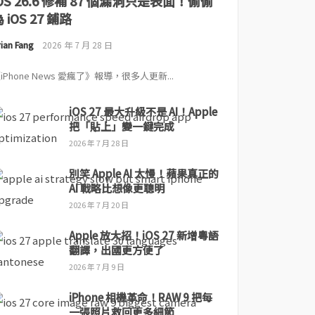
iOS 26.6 修補 87 個漏洞只是表面！偷偷
 iOS 27 鋪路
ian Fang
2026 年 7 月 28 日
iPhone News 愛瘋了》報導，很多人更新...
iOS 27 最大升級不是 AI！Apple
把「貼上」變一鍵完成
2026 年 7 月 28 日
別笑 Apple AI 太慢！蘋果真正的
AI 戰略比想像更聰明
2026 年 7 月 20 日
Apple 放大招！iOS 27 新增粵語
翻譯，出國更方便了
2026 年 7 月 9 日
iPhone 相機革命！RAW 9 把每
一張照片救回更多細節