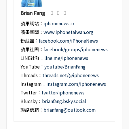
Brian Fang
蘋果網站：
iphonenews.cc
蘋果新聞：
www.iphonetaiwan.org
粉絲團：
facebook.com/iPhoneNews
蘋果社團：
facebook/groups/iphonenews
LINE社群：
line.me/iphonenews
YouTube：
youtube/BrianFang
Threads：
threads.net/@iphonenews
Instagram：
instagram.com/iphonenews
Twitter：
twitter/iphonenews
Bluesky：
brianfang.bsky.social
聯絡信箱：
brianfang@outlook.com