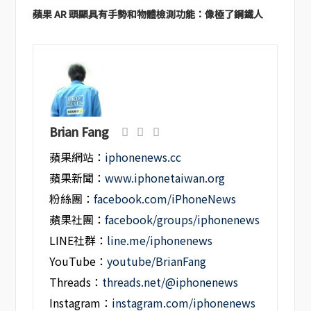
蘋果 AR 頭顯具有手勢和物體檢測功能：像極了鋼鐵人
Brian Fang
蘋果網站：
iphonenews.cc
蘋果新聞：
www.iphonetaiwan.org
粉絲團：
facebook.com/iPhoneNews
蘋果社團：
facebook/groups/iphonenews
LINE社群：
line.me/iphonenews
YouTube：
youtube/BrianFang
Threads：
threads.net/@iphonenews
Instagram：
instagram.com/iphonenews