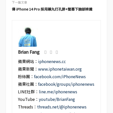
下一篇文章
傳 iPhone 14 Pro 採用藥丸打孔屏+螢幕下臉部辨識
Brian Fang
蘋果網站：
iphonenews.cc
蘋果新聞：
www.iphonetaiwan.org
粉絲團：
facebook.com/iPhoneNews
蘋果社團：
facebook/groups/iphonenews
LINE社群：
line.me/iphonenews
YouTube：
youtube/BrianFang
Threads：
threads.net/@iphonenews