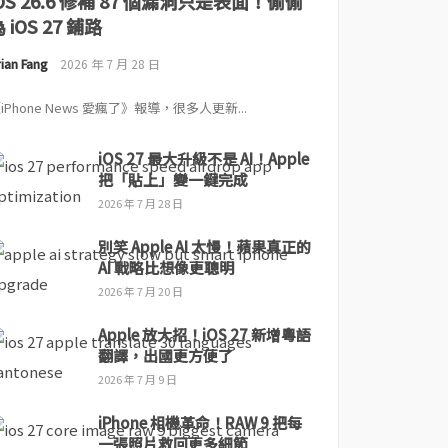
iOS 26.6 修補 87 個漏洞只是表面！偷偷
 iOS 27 鋪路
ian Fang
2026 年 7 月 28 日
iPhone News 愛瘋了》報導，很多人更新...
iOS 27 最大升級不是 AI！Apple
把「貼上」變一鍵完成
2026 年 7 月 28 日
別笑 Apple AI 太慢！蘋果真正的
AI 戰略比想像更聰明
2026 年 7 月 20 日
Apple 放大招！iOS 27 新增粵語
翻譯，出國更方便了
2026 年 7 月 9 日
iPhone 相機革命！RAW 9 把每
一張照片救回更多細節