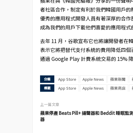
蘋果在與《韓國先驅報》分享的一份聲明
者社區合作，制定有利於我們韓國用戶的
優秀的應用程式開發人員有著深厚的合作歷史。
成為我們的用戶下載他們喜愛的應用程式
去年 11 月，谷歌宣布它也將讓開發者在韓國
表示它將把替代支付系統的費用降低四個
通過 Google Play 計費系統交易的 1
App Store
Apple News
蘋果新聞
分類
App Store
Apple News
蘋果商店
標籤
上一篇文章
蘋果停產 Beats Pill+ 揚聲器和 Beddit 睡眠監
器