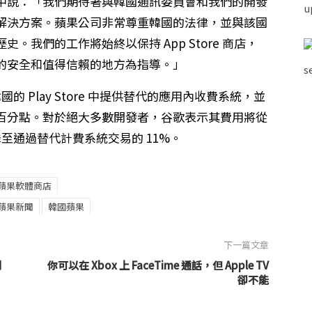
中說：「我們期待著與韓國通訊委員會和我們的開發
解決方案。蘋果公司非常尊重韓國的法律，並與該國
我們的工作將始終以保持 App Store 商店，
的安全和值得信賴的地方為指導。」
的 Play Store 中提供替代的應用內收費系統，並
百分點。對於絕大多數開發者，谷歌表示其費用將從
5% 降至通過替代計費系統交易的 11%。
蘋果軟體商店
蘋果新聞
韓國蘋果
下一篇文章
測
你可以在 Xbox 上 FaceTime 通話，但 Apple TV
卻不能