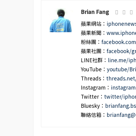
Brian Fang
蘋果網站：
iphonenews
蘋果新聞：
www.iphone
粉絲團：
facebook.co
蘋果社團：
facebook/g
LINE社群：
line.me/i
YouTube：
youtube/Br
Threads：
threads.ne
Instagram：
instagra
Twitter：
twitter/iph
Bluesky：
brianfang.bs
聯絡信箱：
brianfang@