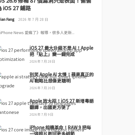
iOS 26.6 修補 87 個漏洞只是表面！偷偷
 iOS 27 鋪路
ian Fang
2026 年 7 月 28 日
iPhone News 愛瘋了》報導，很多人更新...
iOS 27 最大升級不是 AI！Apple
把「貼上」變一鍵完成
2026 年 7 月 28 日
別笑 Apple AI 太慢！蘋果真正的
AI 戰略比想像更聰明
2026 年 7 月 20 日
Apple 放大招！iOS 27 新增粵語
翻譯，出國更方便了
2026 年 7 月 9 日
iPhone 相機革命！RAW 9 把每
一張照片救回更多細節