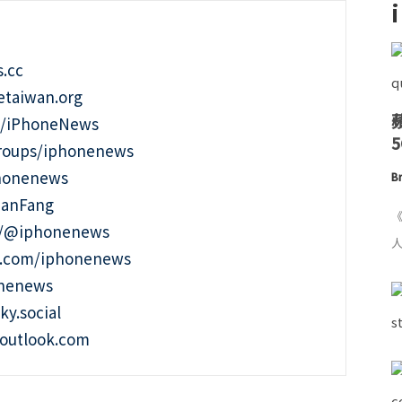
.cc
taiwan.org
m/iPhoneNews
roups/iphonenews
phonenews
Br
ianFang
《
t/@iphonenews
人
m.com/iphonenews
onenews
ky.social
outlook.com