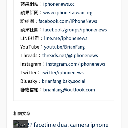
蘋果網站：
iphonenews.cc
蘋果新聞：
www.iphonetaiwan.org
粉絲團：
facebook.com/iPhoneNews
蘋果社團：
facebook/groups/iphonenews
LINE社群：
line.me/iphonenews
YouTube：
youtube/BrianFang
Threads：
threads.net/@iphonenews
Instagram：
instagram.com/iphonenews
Twitter：
twitter/iphonenews
Bluesky：
brianfang.bsky.social
聯絡信箱：
brianfang@outlook.com
相關文章
iOS 27