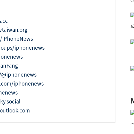
.cc
taiwan.org
m/iPhoneNews
roups/iphonenews
phonenews
ianFang
t/@iphonenews
m.com/iphonenews
onenews
ky.social
outlook.com