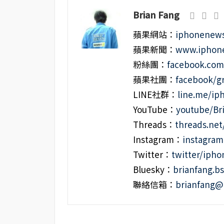
Brian Fang
蘋果網站：
iphonenews
蘋果新聞：
www.iphone
粉絲團：
facebook.co
蘋果社團：
facebook/g
LINE社群：
line.me/i
YouTube：
youtube/Br
Threads：
threads.ne
Instagram：
instagra
Twitter：
twitter/iph
Bluesky：
brianfang.bs
聯絡信箱：
brianfang@