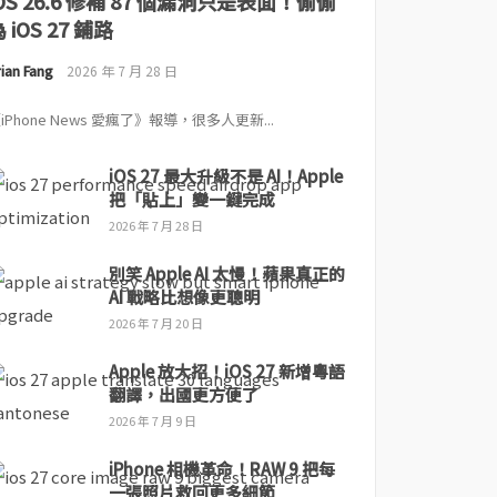
iOS 26.6 修補 87 個漏洞只是表面！偷偷
 iOS 27 鋪路
ian Fang
2026 年 7 月 28 日
iPhone News 愛瘋了》報導，很多人更新...
iOS 27 最大升級不是 AI！Apple
把「貼上」變一鍵完成
2026 年 7 月 28 日
別笑 Apple AI 太慢！蘋果真正的
AI 戰略比想像更聰明
2026 年 7 月 20 日
Apple 放大招！iOS 27 新增粵語
翻譯，出國更方便了
2026 年 7 月 9 日
iPhone 相機革命！RAW 9 把每
一張照片救回更多細節