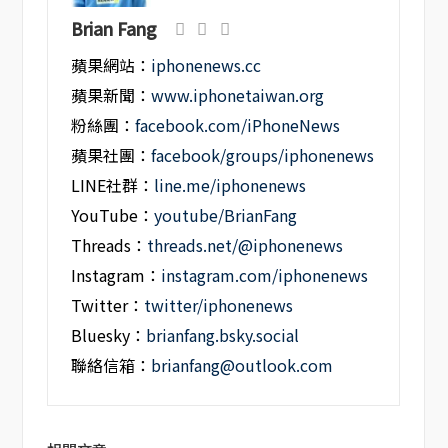
Brian Fang
蘋果網站：
iphonenews.cc
蘋果新聞：
www.iphonetaiwan.org
粉絲團：
facebook.com/iPhoneNews
蘋果社團：
facebook/groups/iphonenews
LINE社群：
line.me/iphonenews
YouTube：
youtube/BrianFang
Threads：
threads.net/@iphonenews
Instagram：
instagram.com/iphonenews
Twitter：
twitter/iphonenews
Bluesky：
brianfang.bsky.social
聯絡信箱：
brianfang@outlook.com