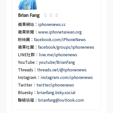
Brian Fang
蘋果網站：
iphonenews.cc
蘋果新聞：
www.iphonetaiwan.org
粉絲團：
facebook.com/iPhoneNews
蘋果社團：
facebook/groups/iphonenews
LINE社群：
line.me/iphonenews
YouTube：
youtube/BrianFang
Threads：
threads.net/@iphonenews
Instagram：
instagram.com/iphonenews
Twitter：
twitter/iphonenews
Bluesky：
brianfang.bsky.social
聯絡信箱：
brianfang@outlook.com