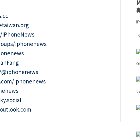
.cc
i
taiwan.org
m/iPhoneNews
《
roups/iphonenews
phonenews
ianFang
t/@iphonenews
m.com/iphonenews
onenews
ky.social
outlook.com