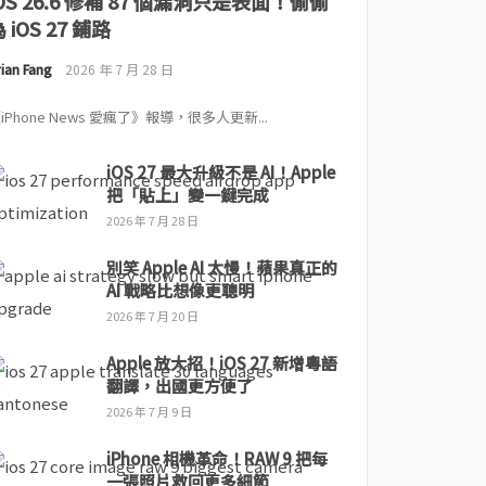
iOS 26.6 修補 87 個漏洞只是表面！偷偷
 iOS 27 鋪路
ian Fang
2026 年 7 月 28 日
iPhone News 愛瘋了》報導，很多人更新...
iOS 27 最大升級不是 AI！Apple
把「貼上」變一鍵完成
2026 年 7 月 28 日
別笑 Apple AI 太慢！蘋果真正的
AI 戰略比想像更聰明
2026 年 7 月 20 日
Apple 放大招！iOS 27 新增粵語
翻譯，出國更方便了
2026 年 7 月 9 日
iPhone 相機革命！RAW 9 把每
一張照片救回更多細節