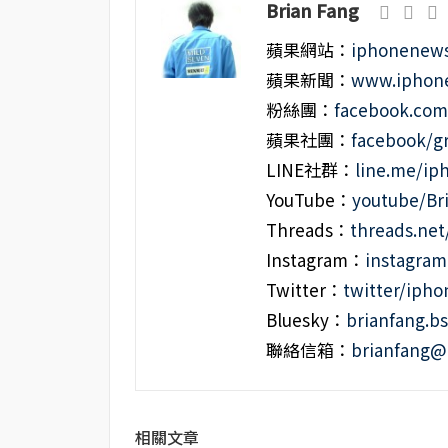
Brian Fang
蘋果網站：
iphonenews
蘋果新聞：
www.iphone
粉絲團：
facebook.co
蘋果社團：
facebook/g
LINE社群：
line.me/i
YouTube：
youtube/Br
Threads：
threads.ne
Instagram：
instagra
Twitter：
twitter/iph
Bluesky：
brianfang.bs
聯絡信箱：
brianfang@
相關文章