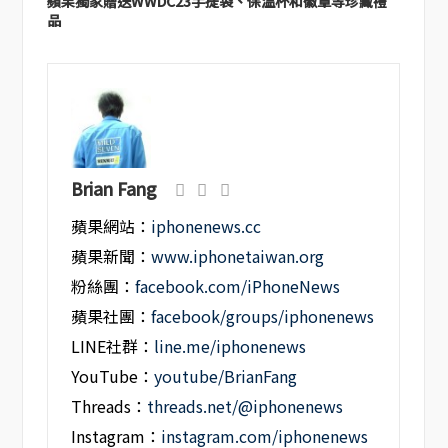
蘋果獨家贈送WWDC23手提袋、保溫杯和徽章等珍藏禮
品
Brian Fang
蘋果網站：
iphonenews.cc
蘋果新聞：
www.iphonetaiwan.org
粉絲團：
facebook.com/iPhoneNews
蘋果社團：
facebook/groups/iphonenews
LINE社群：
line.me/iphonenews
YouTube：
youtube/BrianFang
Threads：
threads.net/@iphonenews
Instagram：
instagram.com/iphonenews