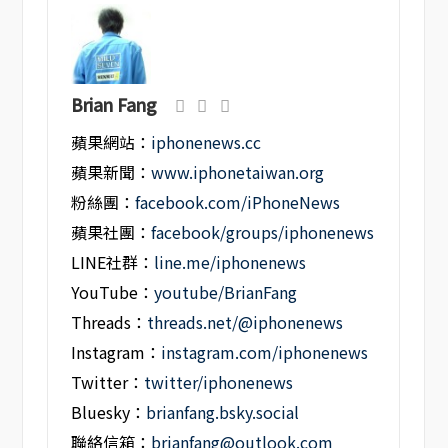
Brian Fang
蘋果網站：
iphonenews.cc
蘋果新聞：
www.iphonetaiwan.org
粉絲團：
facebook.com/iPhoneNews
蘋果社團：
facebook/groups/iphonenews
LINE社群：
line.me/iphonenews
YouTube：
youtube/BrianFang
Threads：
threads.net/@iphonenews
Instagram：
instagram.com/iphonenews
Twitter：
twitter/iphonenews
Bluesky：
brianfang.bsky.social
聯絡信箱：
brianfang@outlook.com