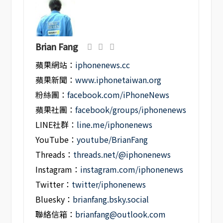
Brian Fang
蘋果網站：
iphonenews.cc
蘋果新聞：
www.iphonetaiwan.org
粉絲團：
facebook.com/iPhoneNews
蘋果社團：
facebook/groups/iphonenews
LINE社群：
line.me/iphonenews
YouTube：
youtube/BrianFang
Threads：
threads.net/@iphonenews
Instagram：
instagram.com/iphonenews
Twitter：
twitter/iphonenews
Bluesky：
brianfang.bsky.social
聯絡信箱：
brianfang@outlook.com