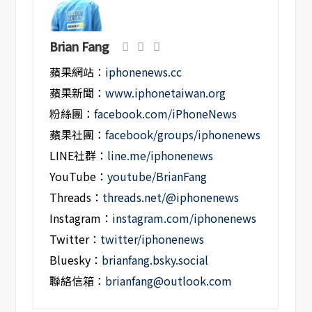
Brian Fang
蘋果網站：
iphonenews.cc
蘋果新聞：
www.iphonetaiwan.org
粉絲團：
facebook.com/iPhoneNews
蘋果社團：
facebook/groups/iphonenews
LINE社群：
line.me/iphonenews
YouTube：
youtube/BrianFang
Threads：
threads.net/@iphonenews
Instagram：
instagram.com/iphonenews
Twitter：
twitter/iphonenews
Bluesky：
brianfang.bsky.social
聯絡信箱：
brianfang@outlook.com