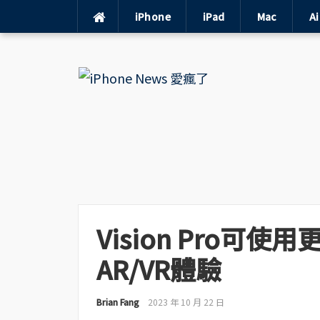
iPhone
iPad
Mac
A
Skip
to
content
Vision Pro可
AR/VR體驗
Brian Fang
2023 年 10 月 22 日