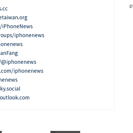
.cc
taiwan.org
m/iPhoneNews
roups/iphonenews
phonenews
ianFang
t/@iphonenews
m.com/iphonenews
onenews
ky.social
outlook.com