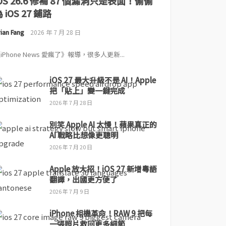
iOS 26.6 修補 87 個漏洞只是表面！偷偷
 iOS 27 鋪路
ian Fang
2026 年 7 月 28 日
iPhone News 愛瘋了》報導，很多人更新...
iOS 27 最大升級不是 AI！Apple
把「貼上」變一鍵完成
2026 年 7 月 28 日
別笑 Apple AI 太慢！蘋果真正的
AI 戰略比想像更聰明
2026 年 7 月 20 日
Apple 放大招！iOS 27 新增粵語
翻譯，出國更方便了
2026 年 7 月 9 日
iPhone 相機革命！RAW 9 把每
一張照片救回更多細節