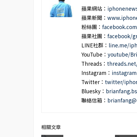
蘋果網站：
iphonenews
蘋果新聞：
www.iphone
粉絲團：
facebook.co
蘋果社團：
facebook/g
LINE社群：
line.me/i
YouTube：
youtube/Br
Threads：
threads.ne
Instagram：
instagra
Twitter：
twitter/iph
Bluesky：
brianfang.bs
聯絡信箱：
brianfang@
相關文章