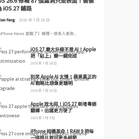
iOS 26.6 修補 87 個漏洞只是表面！偷偷
 iOS 27 鋪路
ian Fang
2026 年 7 月 28 日
iPhone News 愛瘋了》報導，很多人更新...
iOS 27 最大升級不是 AI！Apple
把「貼上」變一鍵完成
2026 年 7 月 28 日
別笑 Apple AI 太慢！蘋果真正的
AI 戰略比想像更聰明
2026 年 7 月 20 日
Apple 放大招！iOS 27 新增粵語
翻譯，出國更方便了
2026 年 7 月 9 日
iPhone 相機革命！RAW 9 把每
一張照片救回更多細節