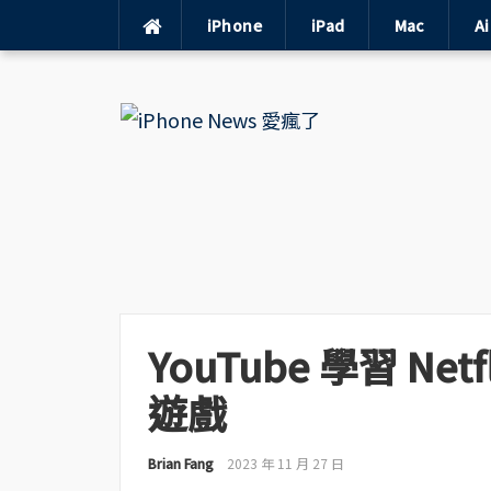
iPhone
iPad
Mac
A
Skip
to
content
YouTube 學習 N
遊戲
Brian Fang
2023 年 11 月 27 日