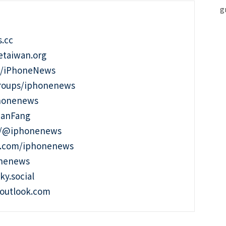
.cc
taiwan.org
m/iPhoneNews
roups/iphonenews
phonenews
ianFang
t/@iphonenews
m.com/iphonenews
onenews
ky.social
outlook.com