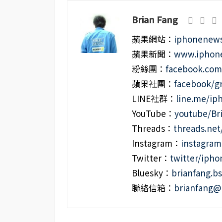
Brian Fang
蘋果網站：
iphonenews
蘋果新聞：
www.iphone
粉絲團：
facebook.co
蘋果社團：
facebook/g
LINE社群：
line.me/i
YouTube：
youtube/Br
Threads：
threads.ne
Instagram：
instagra
Twitter：
twitter/iph
Bluesky：
brianfang.bs
聯絡信箱：
brianfang@