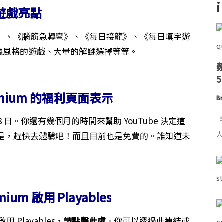
遊戲亮點
》、《腦筋急轉彎》、《每日接龍》、《每日填字遊
機風格的遊戲、大量的解謎選擇等等。
remium 的福利頁面表示
Br
 月 28 日。你還有幾個月的時間來幫助 YouTube 決定這
《
是，趕快去體驗吧！而且目前也是免費的。誰知道未
人
mium 啟用 Playables
用 Playables，
請點擊此處
。你可以透過此連結或